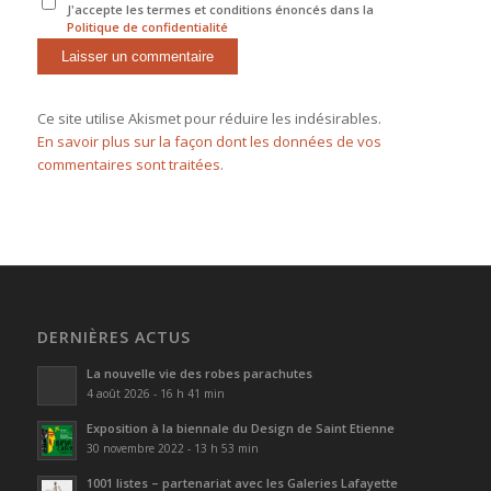
J'accepte les termes et conditions énoncés dans la
Politique de confidentialité
Ce site utilise Akismet pour réduire les indésirables.
En savoir plus sur la façon dont les données de vos
commentaires sont traitées
.
DERNIÈRES ACTUS
La nouvelle vie des robes parachutes
4 août 2026 - 16 h 41 min
Exposition à la biennale du Design de Saint Etienne
30 novembre 2022 - 13 h 53 min
1001 listes – partenariat avec les Galeries Lafayette