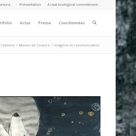
mesure…
Présentation
A real ecological commitment…
rtfolio
Actus
Presse
Coordonnées
Créations
/
Maison de Couture
/
Imagerie et communication