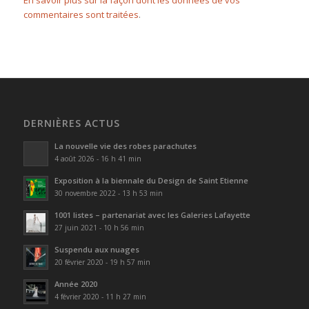
En savoir plus sur la façon dont les données de vos
commentaires sont traitées
.
DERNIÈRES ACTUS
La nouvelle vie des robes parachutes
4 août 2026 - 16 h 41 min
Exposition à la biennale du Design de Saint Etienne
30 novembre 2022 - 13 h 53 min
1001 listes – partenariat avec les Galeries Lafayette
27 juin 2021 - 10 h 56 min
Suspendu aux nuages
20 février 2020 - 19 h 57 min
Année 2020
4 février 2020 - 11 h 27 min