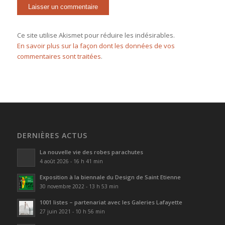
Ce site utilise Akismet pour réduire les indésirables.
En savoir plus sur la façon dont les données de vos
commentaires sont traitées
.
DERNIÈRES ACTUS
La nouvelle vie des robes parachutes
4 août 2026 - 16 h 41 min
Exposition à la biennale du Design de Saint Etienne
30 novembre 2022 - 13 h 53 min
1001 listes – partenariat avec les Galeries Lafayette
27 juin 2021 - 10 h 56 min