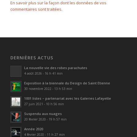
En savoir plus sur la façon dont les données de vos
commentaires sont traitées
.
DERNIÈRES ACTUS
La nouvelle vie des robes parachutes
4 août 2026 - 16 h 41 min
Exposition à la biennale du Design de Saint Etienne
30 novembre 2022 - 13 h 53 min
1001 listes – partenariat avec les Galeries Lafayette
27 juin 2021 - 10 h 56 min
Suspendu aux nuages
20 février 2020 - 19 h 57 min
Année 2020
4 février 2020 - 11 h 27 min