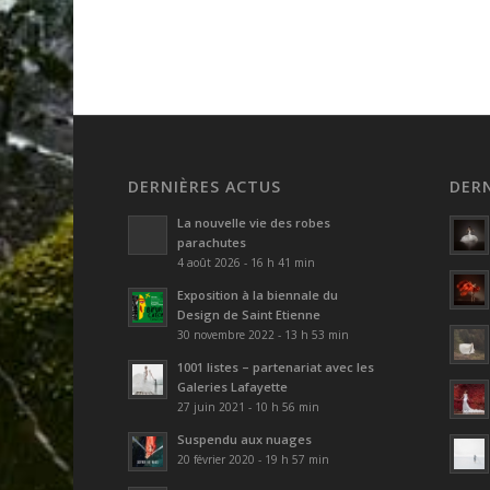
DERNIÈRES ACTUS
DER
La nouvelle vie des robes
parachutes
4 août 2026 - 16 h 41 min
Exposition à la biennale du
Design de Saint Etienne
30 novembre 2022 - 13 h 53 min
1001 listes – partenariat avec les
Galeries Lafayette
27 juin 2021 - 10 h 56 min
Suspendu aux nuages
20 février 2020 - 19 h 57 min