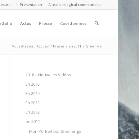
mesure…
Présentation
A real ecological commitment…
rtfolio
Actus
Presse
Coordonnées
Vous êtes ici :
Accueil
/
Presse
/
en 2011
/
GreenMe
2018 – Nouvelles Vidéos
En 2015
En 2014
En 2013
En 2012
en 2011
Mon Portrait par Shamengo