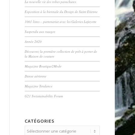
La nouvelle vie des robes parachutes
Exposition à la biennale du Design de Saint Etienne
1001 listes – partenariat avec les Galeries Lafayette
Suspendu aux nuages
Année 2020
Découvrez la première collection de prêt à porter de
la Maison de couture
Magazine Boutique2Mode
Danse aérienne
Magazine Tendance
G21 Swisstainability Forum
CATÉGORIES
Catégories