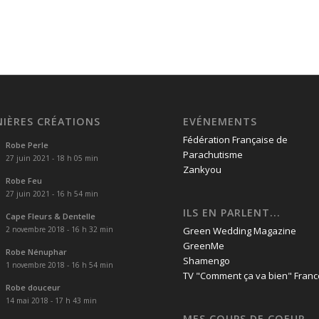
NIÈRES CRÉATIONS
EVÉNEMENTS
Fédération Française de
Robe Perle
Parachutisme
27 juin 2021 - 18 h 05 min
Zankyou
Robe Feu
27 juin 2021 - 16 h 54 min
ILS EN PARLENT...
Cape Fleurs & Dentelle
2 novembre 2018 - 16 h 32 min
Green Wedding Magazine
GreenMe
Robe Nénuphar
Shamengo
1 novembre 2018 - 16 h 54 min
TV "Comment ça va bien" Franc
Robe douceur
14 mai 2018 - 17 h 43 min
MES COUPS DE COEUR