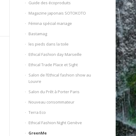
Guide des écoproduits
Magazine japonais SOTOKOTO
Fémina spécial mariage
Bastamag
les pieds dans la toile
Ethical Fashion day Marseille
Ethical Trade Place et Sight
Salon de l’Ethical fashion show au
Louvre
Salon du Prêt à Porter Paris
Nouveau consommateur
Terra Eco
Ethical Fashion Night Genève
GreenMe