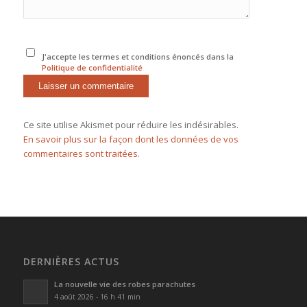
J'accepte les termes et conditions énoncés dans la
Politique de confidentialité
Ce site utilise Akismet pour réduire les indésirables.
En savoir plus sur la façon dont les données de vos
commentaires sont traitées
.
DERNIÈRES ACTUS
La nouvelle vie des robes parachutes
4 août 2026 - 16 h 41 min