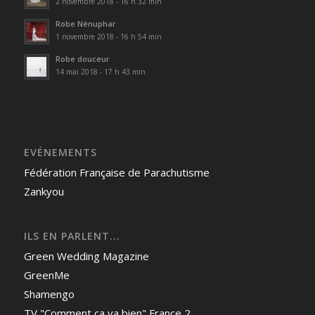
2 novembre 2018 - 16 h 32 min
Robe Nénuphar
1 novembre 2018 - 16 h 54 min
Robe douceur
14 mai 2018 - 17 h 43 min
EVÉNEMENTS
Fédération Française de Parachutisme
Zankyou
ILS EN PARLENT...
Green Wedding Magazine
GreenMe
Shamengo
TV "Comment ça va bien" France 2