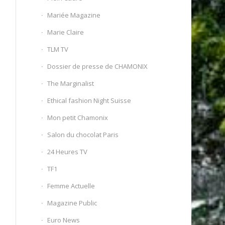
Mariée Magazine
Marie Claire
TLM TV
Dossier de presse de CHAMONIX
The Marginalist
Ethical fashion Night Suisse
Mon petit Chamonix
Salon du chocolat Paris
24 Heures TV
TF1
Femme Actuelle
Magazine Public
Euro News