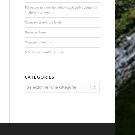
Découvrez la première collection de prêt à porter de
la Maison de couture
Magazine Boutique2Mode
Danse aérienne
Magazine Tendance
G21 Swisstainability Forum
CATÉGORIES
Catégories