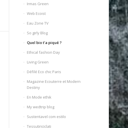
Irmas Green
Web Ecoist
Eau Zone TV
So girly Blog
Quel bio t’a piqué ?
Ethical fashion Day
Living Green
Défilé Eco chic Paris
Magazine Ecouterre et Modern
Destiny
En Mode ethik
My wedtrip blog
Sustentavel com estilo
Tessutiriciclati