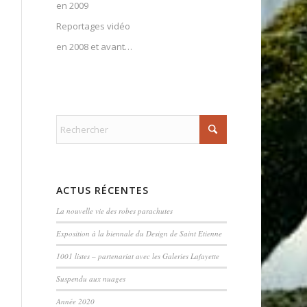
en 2009
Reportages vidéo
en 2008 et avant…
ACTUS RÉCENTES
La nouvelle vie des robes parachutes
Exposition à la biennale du Design de Saint Etienne
1001 listes – partenariat avec les Galeries Lafayette
Suspendu aux nuages
Année 2020