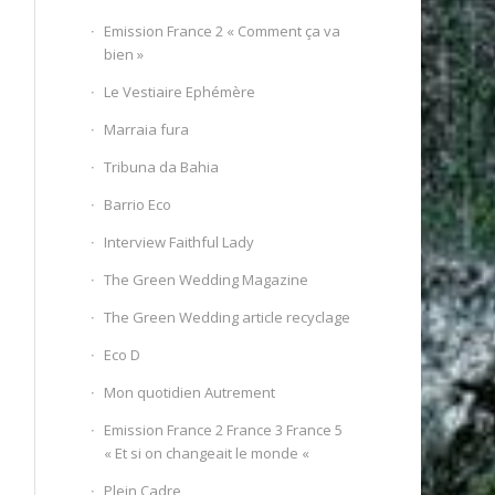
Emission France 2 « Comment ça va
bien »
Le Vestiaire Ephémère
Marraia fura
Tribuna da Bahia
Barrio Eco
Interview Faithful Lady
The Green Wedding Magazine
The Green Wedding article recyclage
Eco D
Mon quotidien Autrement
Emission France 2 France 3 France 5
« Et si on changeait le monde «
Plein Cadre