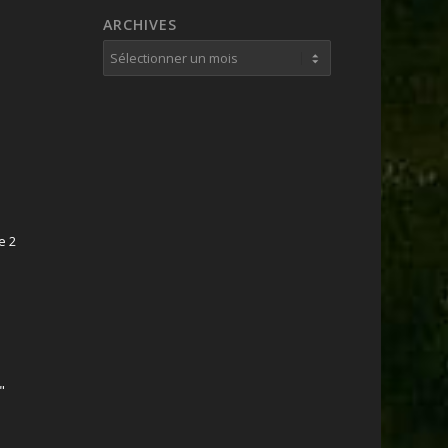
ARCHIVES
e 2
"