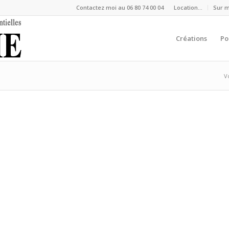
Contactez moi au 06 80 74 00 04
Location…
Sur 
Créations
Po
Vo