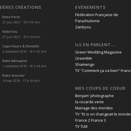
NIÈRES CRÉATIONS
EVÉNEMENTS
Fédération Française de
Robe Perle
Parachutisme
27 juin 2021 - 18 h 05 min
Zankyou
Robe Feu
27 juin 2021 - 16 h 54 min
ILS EN PARLENT...
Cape Fleurs & Dentelle
2 novembre 2018 - 16 h 32 min
Green Wedding Magazine
GreenMe
Robe Nénuphar
Shamengo
1 novembre 2018 - 16 h 54 min
TV "Comment ça va bien" Franc
Robe douceur
14 mai 2018 - 17 h 43 min
MES COUPS DE COEUR
Benjam' photographe
la cocarde verte
Mariage des mondes
TV "Et si on changeait le monde
France 2 France 3
TV TLM