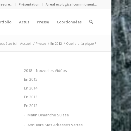
mesure…
Présentation
A real ecological commitment…
rtfolio
Actus
Presse
Coordonnées
us êtes ici :
Accueil
/
Presse
/
En 2012
/
Quel bio t’a piqué ?
2018 – Nouvelles Vidéos
En 2015
En 2014
En 2013
En 2012
Matin Dimanche Suisse
Annuaire Mes Adresses Vertes