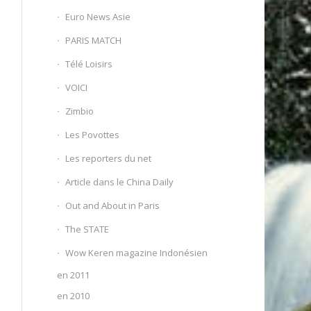
Euro News Asie
PARIS MATCH
Télé Loisirs
VOICI
Zimbio
Les Povottes
Les reporters du net
Article dans le China Daily
Out and About in Paris
The STATE
Wow Keren magazine Indonésien
en 2011
en 2010