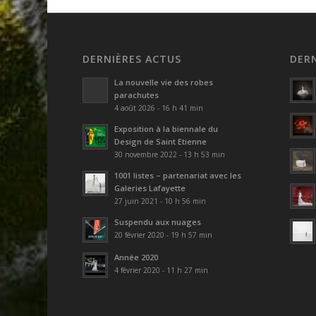
DERNIÈRES ACTUS
DER
La nouvelle vie des robes
parachutes
4 août 2026 - 16 h 41 min
Exposition à la biennale du
Design de Saint Etienne
30 novembre 2022 - 13 h 53 min
1001 listes – partenariat avec les
Galeries Lafayette
27 juin 2021 - 10 h 56 min
Suspendu aux nuages
20 février 2020 - 19 h 57 min
Année 2020
4 février 2020 - 11 h 27 min