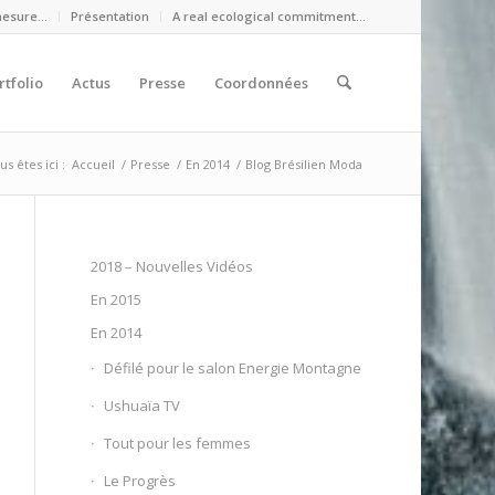
mesure…
Présentation
A real ecological commitment…
rtfolio
Actus
Presse
Coordonnées
us êtes ici :
Accueil
/
Presse
/
En 2014
/
Blog Brésilien Moda
2018 – Nouvelles Vidéos
En 2015
En 2014
Défilé pour le salon Energie Montagne
Ushuaïa TV
Tout pour les femmes
Le Progrès