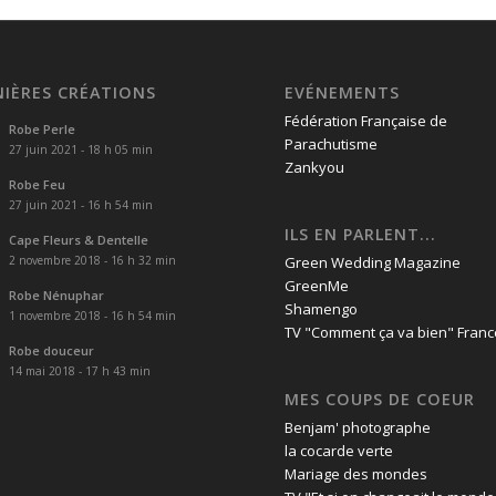
NIÈRES CRÉATIONS
EVÉNEMENTS
Fédération Française de
Robe Perle
Parachutisme
27 juin 2021 - 18 h 05 min
Zankyou
Robe Feu
27 juin 2021 - 16 h 54 min
ILS EN PARLENT...
Cape Fleurs & Dentelle
2 novembre 2018 - 16 h 32 min
Green Wedding Magazine
GreenMe
Robe Nénuphar
Shamengo
1 novembre 2018 - 16 h 54 min
TV "Comment ça va bien" Franc
Robe douceur
14 mai 2018 - 17 h 43 min
MES COUPS DE COEUR
Benjam' photographe
la cocarde verte
Mariage des mondes