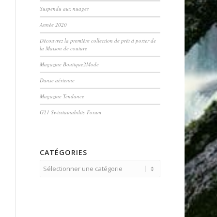
Suspendu aux nuages
Année 2020
Découvrez la première collection de prêt à porter de
la Maison de couture
Magazine Boutique2Mode
Danse aérienne
Magazine Tendance
G21 Swisstainability Forum
CATÉGORIES
Catégories