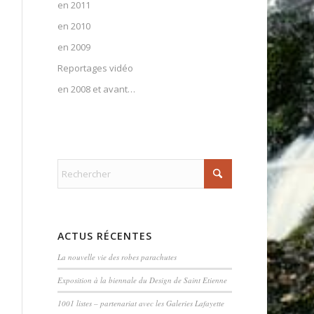
en 2011
en 2010
en 2009
Reportages vidéo
en 2008 et avant…
ACTUS RÉCENTES
La nouvelle vie des robes parachutes
Exposition à la biennale du Design de Saint Etienne
1001 listes – partenariat avec les Galeries Lafayette