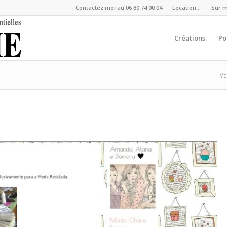
Contactez moi au 06 80 74 00 04
Location…
Sur 
Créations
Po
Vo