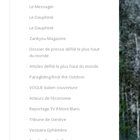
Le Messager
Le Dauphiné
Le Dauphiné
Zankyou Magazine
Dossier de presse défilé le plus haut
du monde
Articles défilé le plus haut du monde
Paragliding Rock the Outdoor
VOGUE Italien couverture
Acteurs de l’économie
Reportage TV 8 Mont Blanc
Tribune de Genève
Vestiaire Ephémère