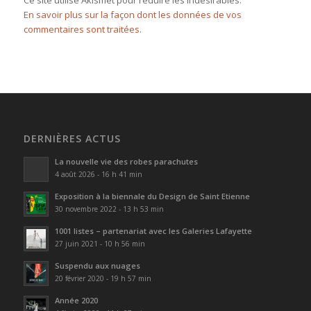
Ce site utilise Akismet pour réduire les indésirables.
En savoir plus sur la façon dont les données de vos
commentaires sont traitées
.
DERNIÈRES ACTUS
La nouvelle vie des robes parachutes
4 août 2026 - 16 h 41 min
Exposition à la biennale du Design de Saint Etienne
30 novembre 2022 - 13 h 53 min
1001 listes – partenariat avec les Galeries Lafayette
27 juin 2021 - 10 h 56 min
Suspendu aux nuages
20 février 2020 - 19 h 57 min
Année 2020