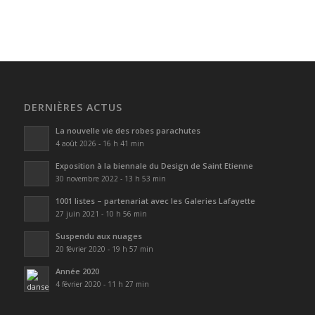
DERNIÈRES ACTUS
La nouvelle vie des robes parachutes
4 août 2026 - 16 h 41 min
Exposition à la biennale du Design de Saint Etienne
30 novembre 2022 - 13 h 53 min
1001 listes – partenariat avec les Galeries Lafayette
27 juin 2021 - 10 h 56 min
Suspendu aux nuages
20 février 2020 - 19 h 57 min
Année 2020
4 février 2020 - 11 h 27 min