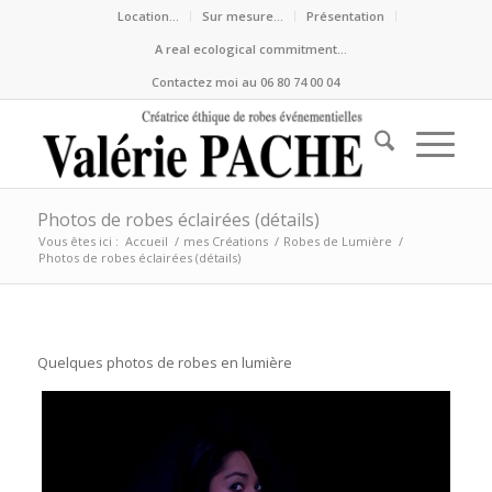
Location…
Sur mesure…
Présentation
A real ecological commitment…
Contactez moi au 06 80 74 00 04
Photos de robes éclairées (détails)
Vous êtes ici :
Accueil
/
mes Créations
/
Robes de Lumière
/
Photos de robes éclairées (détails)
Quelques photos de robes en lumière