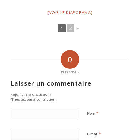
[VOIR LE DIAPORAMA]
1
2
►
0
RÉPONSES
Laisser un commentaire
Rejoindre la discussion?
N’hésitez pas à contribuer !
*
Nom
*
E-mail