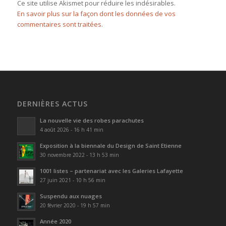
Ce site utilise Akismet pour réduire les indésirables.
En savoir plus sur la façon dont les données de vos
commentaires sont traitées
.
DERNIÈRES ACTUS
La nouvelle vie des robes parachutes
4 août 2026 - 16 h 41 min
Exposition à la biennale du Design de Saint Etienne
30 novembre 2022 - 13 h 53 min
1001 listes – partenariat avec les Galeries Lafayette
27 juin 2021 - 10 h 56 min
Suspendu aux nuages
20 février 2020 - 19 h 57 min
Année 2020