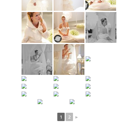
1
2
►