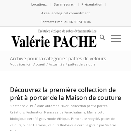
Location…
Sur mesure…
Présentation
A real ecological commitment…
Contactez moi au 06 80 74 00 04
Archive pour la catégorie : pattes de velours
Vous êtes ici :
Accueil
/
Actualités
/
pattes de velours
Découvrez la première collection de
prêt à porter de la Maison de couture
/
3 octobre 2019
dans
Automne Hiver
,
collection prêt à porter
,
Créations
,
Fédération Française de Parachutisme
,
Maille coton
biologique certifié gots
,
mode éthique
,
Parachute recyclé
,
pattes de
/
velours
,
Super Heroine
,
Velours Biologique certifié gots
par
Valérie