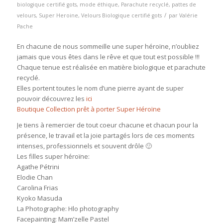
biologique certifié gots
,
mode éthique
,
Parachute recyclé
,
pattes de
/
velours
,
Super Heroine
,
Velours Biologique certifié gots
par
Valérie
Pache
En chacune de nous sommeille une super héroïne, n’oubliez
jamais que vous êtes dans le rêve et que tout est possible !!!
Chaque tenue est réalisée en matière biologique et parachute
recyclé.
Elles portent toutes le nom d’une pierre ayant de super
pouvoir découvrez les
ici
Boutique Collection prêt à porter Super Héroïne
Je tiens à remercier de tout coeur chacune et chacun pour la
présence, le travail et la joie partagés lors de ces moments
intenses, professionnels et souvent drôle 🙂
Les filles super héroïne:
Agathe Pétrini
Elodie Chan
Carolina Frias
Kyoko Masuda
La Photographe: Hlo photography
Facepainting: Mam’zelle Pastel