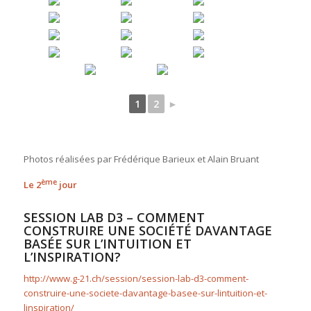
1
2
►
Photos réalisées par Frédérique Barieux et Alain Bruant
ème
Le 2
jour
SESSION LAB D3 – COMMENT
CONSTRUIRE UNE SOCIÉTÉ DAVANTAGE
BASÉE SUR L’INTUITION ET
L’INSPIRATION?
http://www.g-21.ch/session/session-lab-d3-comment-
construire-une-societe-davantage-basee-sur-lintuition-et-
linspiration/