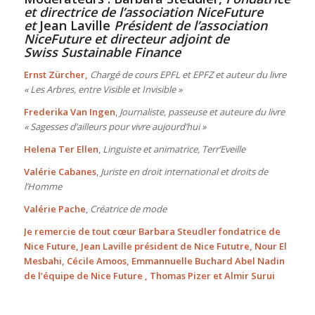
et directrice de l’association NiceFuture
et
Jean Laville
Président de l’association
NiceFuture et directeur adjoint de
Swiss
Sustainable
Finance
Ernst Zürcher,
Chargé de cours EPFL et EPFZ et auteur du livre
« Les Arbres, entre Visible et Invisible »
Frederika Van Ingen
,
Journaliste, passeuse et auteure du livre
« Sagesses d’ailleurs pour vivre aujourd’hui »
Helena Ter Ellen
,
Linguiste et animatrice, Terr’Eveille
Valérie Cabanes
,
Juriste en droit international et droits de
l’Homme
Valérie Pache
,
Créatrice de mode
Je remercie de tout cœur Barbara Steudler fondatrice de
Nice Future, Jean Laville président de Nice Fututre, Nour El
Mesbahi, Cécile Amoos, Emmannuelle Buchard Abel Nadin
de l’équipe de Nice Future , Thomas Pizer et Almir Surui