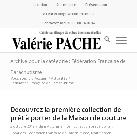
Location…
Sur mesure…
Présentation
A real ecological commitment…
Contactez moi au 06 80 74 00 04
Archive pour la catégorie : Fédération Française de
Parachutisme
Vous êtes ici :
Accueil
/
Actualités
/
Fédération Française de Parachutisme
Découvrez la première collection de
prêt à porter de la Maison de couture
/
3 octobre 2019
dans
Automne Hiver
,
collection prêt à porter
,
Créations
,
Fédération Française de Parachutisme
,
Maille coton