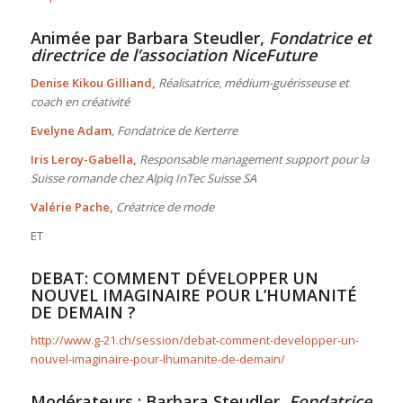
Animée par
Barbara Steudler,
Fondatrice et
directrice de l’association NiceFuture
Denise Kikou Gilliand,
Réalisatrice, médium-guérisseuse et
coach en créativité
Evelyne Adam
, Fondatrice de Kerterre
Iris Leroy-Gabella,
Responsable management support pour la
Suisse romande chez Alpiq InTec Suisse SA
Valérie Pache,
Créatrice de mode
ET
DEBAT: COMMENT DÉVELOPPER UN
NOUVEL IMAGINAIRE POUR L’HUMANITÉ
DE DEMAIN ?
http://www.g-21.ch/session/debat-comment-developper-un-
nouvel-imaginaire-pour-lhumanite-de-demain/
Modérateurs :
Barbara Steudler,
Fondatrice