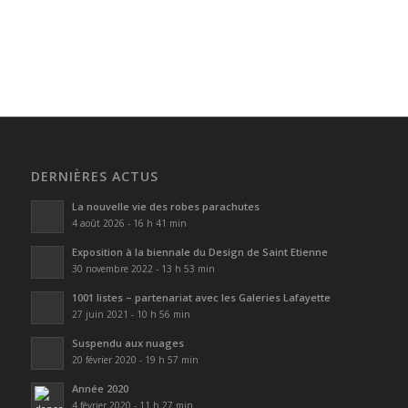
DERNIÈRES ACTUS
La nouvelle vie des robes parachutes
4 août 2026 - 16 h 41 min
Exposition à la biennale du Design de Saint Etienne
30 novembre 2022 - 13 h 53 min
1001 listes – partenariat avec les Galeries Lafayette
27 juin 2021 - 10 h 56 min
Suspendu aux nuages
20 février 2020 - 19 h 57 min
Année 2020
4 février 2020 - 11 h 27 min