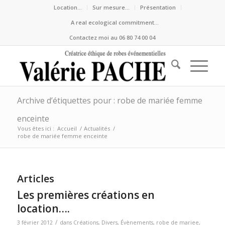
Location…
Sur mesure…
Présentation
A real ecological commitment…
Contactez moi au 06 80 74 00 04
Archive d’étiquettes pour : robe de mariée femme
enceinte
Vous êtes ici :
Accueil
/
Actualités
/
robe de mariée femme enceinte
Articles
Les premières créations en
location….
/
3 février 2012
dans
Créations
,
Divers
,
Évènements
,
robe de mariee
,