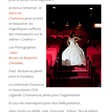
Je tiens à remercier ,
le
Salon de
Chamonix
pour la
mise
en beauté et les
magnifiques coiffures
des mannequins sur le
thème « Cinéma »
Les Photographes
,
Alain
Bruant
et
Benjamin
Chevallier
,
Fred,
Romain et James
pour
la musique,
Le cinéma de Chamonix
et l’association Ciné
Légende, Christiane et James pour l’organisation
Et tous les mannequins pour leur belle présence ,
dans l’ordre du défilé : Julie, Françoise , Solène, Tess & Hakim,