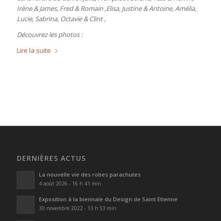
Irène & James, Fred & Romain ,Elisa, Justine & Antoine, Amélia,
Lucie, Sabrina, Octavie & Clint ,
Découvrez les photos :
Lire la suite
DERNIÈRES ACTUS
La nouvelle vie des robes parachutes
4 août 2026 - 16 h 41 min
Exposition à la biennale du Design de Saint Etienne
30 novembre 2022 - 13 h 53 min