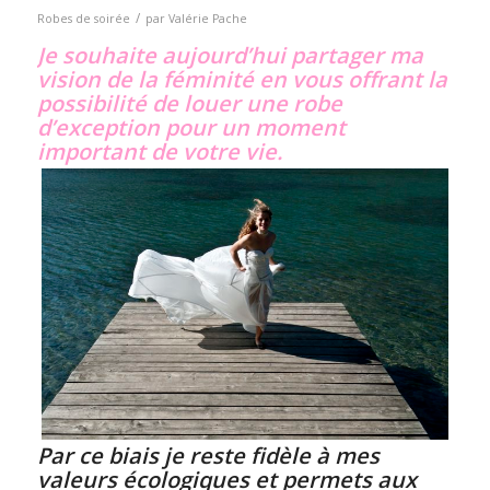
/
Robes de soirée
par
Valérie Pache
Je souhaite aujourd’hui partager ma
vision de la féminité en vous offrant la
possibilité de louer une robe
d’exception pour un moment
important de votre vie.
Par ce biais je reste fidèle à mes
valeurs écologiques et permets aux