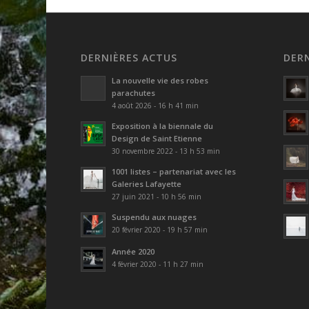
DERNIÈRES ACTUS
DER
La nouvelle vie des robes
parachutes
4 août 2026 - 16 h 41 min
Exposition à la biennale du
Design de Saint Etienne
30 novembre 2022 - 13 h 53 min
1001 listes – partenariat avec les
Galeries Lafayette
27 juin 2021 - 10 h 56 min
Suspendu aux nuages
20 février 2020 - 19 h 57 min
Année 2020
4 février 2020 - 11 h 27 min