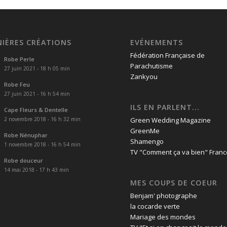
NIÈRES CRÉATIONS
EVÉNEMENTS
Fédération Française de
Robe Perle
Parachutisme
27 juin 2021 - 18 h 05 min
Zankyou
Robe Feu
27 juin 2021 - 16 h 54 min
ILS EN PARLENT...
Cape Fleurs & Dentelle
2 novembre 2018 - 16 h 32 min
Green Wedding Magazine
GreenMe
Robe Nénuphar
Shamengo
1 novembre 2018 - 16 h 54 min
TV "Comment ça va bien" Franc
Robe douceur
14 mai 2018 - 17 h 43 min
MES COUPS DE COEUR
Benjam' photographe
la cocarde verte
Mariage des mondes