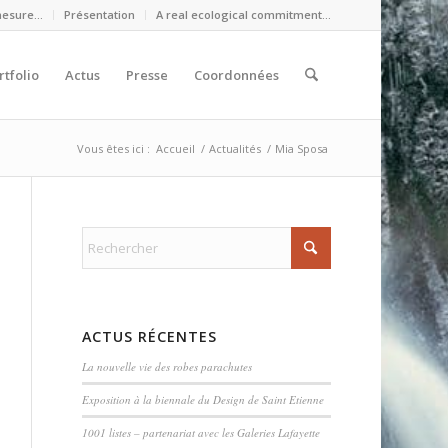
mesure…
Présentation
A real ecological commitment…
rtfolio
Actus
Presse
Coordonnées
Vous êtes ici :
Accueil
/
Actualités
/
Mia Sposa
ACTUS RÉCENTES
La nouvelle vie des robes parachutes
Exposition à la biennale du Design de Saint Etienne
1001 listes – partenariat avec les Galeries Lafayette