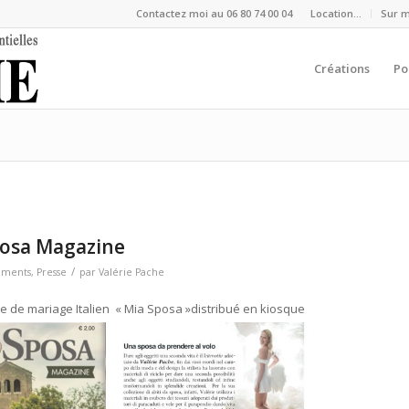
Contactez moi au 06 80 74 00 04
Location…
Sur 
Créations
Po
Sposa Magazine
/
ements
,
Presse
par
Valérie Pache
ine de mariage Italien « Mia Sposa »distribué en kiosque