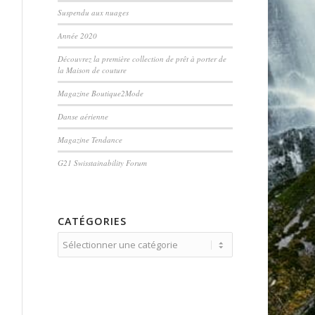
Suspendu aux nuages
Année 2020
Découvrez la première collection de prêt à porter de
la Maison de couture
Magazine Boutique2Mode
Danse aérienne
Magazine Tendance
G21 Swisstainability Forum
CATÉGORIES
Catégories